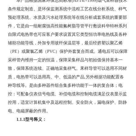
自变功率电热片的应用例
太阳光能（光伏）热水器
本产品根据国家环保总晑标准(HJ/T47-1999)烟气采样器技术
条件规定制造、是环保监测系统中流程工艺在线分析系统、样气
多路伴/加热远程监控系统
预处理系统、水质及污水处理系统等在线分析成套系统的重要部
件，它是由一组耐腐蚀高性能氟树脂导管平行敷设科华特种系列
自限式电热带也可应客户要求设置其它类型恒功率电热线及各种
辅助功能导线，外加专用玻纤保温层等，最后经挤塑以聚乙烯
（PE）或聚氯乙烯（PVC）保护外套复合而成。通电后可以保障
采样管内维持一定的恒温，保障采集样品与初始值保持基本一
致，保障系统连续、正确地采集栟气。釆样导管可以选用不同材
质，电热带可以选用髙、中、低温的产品,另外根据功能配置各
种导线等。是由多种器件组合集多种功能于一体的复合体；电
控：可配备仪表信号电缆、补偿电缆和控制电缆满足仪表显示监
控用，适宜计算机集中及远程控制。安全防火，漏电保护、防静
电、电磁屏蔽的作用。
1.1.1型号释义：