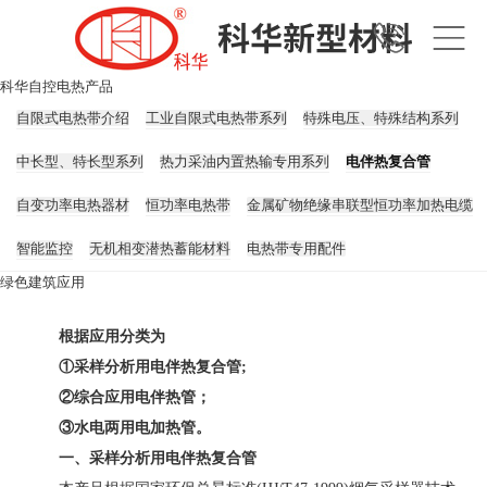
科华自控电热产品
自限式电热带介绍
工业自限式电热带系列
特殊电压、特殊结构系列
中长型、特长型系列
热力采油内置热输专用系列
电伴热复合管
自变功率电热器材
恒功率电热带
金属矿物绝缘串联型恒功率加热电缆
智能监控
无机相变潜热蓄能材料
电热带专用配件
绿色建筑应用
功能型金属面集成板
自变功率电热踢脚线
固定式自变功率电热席
根据应用分类为
移动式多功能自变功率电热席
四季用自变功率电热床席
自变功率电暖器
①采样分析用电伴热复合管;
②综合应用电伴热管；
无机相变蓄能材料及构件
建筑与生活设施用自限温电加热带
③水电两用电加热管。
太阳能热利用自限温电热带
建筑与生活设施应用产品及应用范围
一、采样分析用电伴热复合管